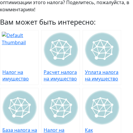
оптимизации этого налога? Поделитесь, пожалуйста, в
комментариях!
Вам может быть интересно:
Налог на
Расчет налога
Уплата налога
имущество
на имущество
на имущество
организаций
организаций –
организаций –
на УСН и ЕНВД
за все нужно
расплата за
платить
все движимое
и недвижимое
База налога на
Налог на
Как