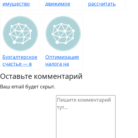
имущество
движимое
рассчитать
организаций –
имущество –
НДФЛ
основа для
встрепенись,
предпринимателю
правильных
экономика!
на общей
расчетов
системе
налогообложения
Бухгалтерское
Оптимизация
счастье — в
налога на
поисках
имущество –
Оставьте комментарий
«потока»
ищем лазейки
в
Ваш email будет скрыт.
законодательстве