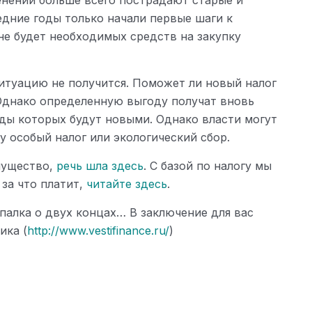
менений больше всего пострадают старые и
дние годы только начали первые шаги к
не будет необходимых средств на закупку
ситуацию не получится. Поможет ли новый налог
Однако определенную выгоду получат вновь
ды которых будут новыми. Однако власти могут
у особый налог или экологический сбор.
имущество,
речь шла здесь
. С базой по налогу мы
и за что платит,
читайте здесь
.
о палка о двух концах… В заключение для вас
ика (
http://www.vestifinance.ru/
)