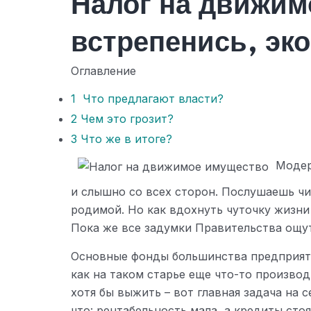
Налог на движим
встрепенись, эк
Оглавление
1
Что предлагают власти?
2
Чем это грозит?
3
Что же в итоге?
Модер
и слышно со всех сторон. Послушаешь чи
родимой. Но как вдохнуть чуточку жизни
Пока же все задумки Правительства ощут
Основные фонды большинства предприяти
как на таком старье еще что-то производ
хотя бы выжить – вот главная задача на 
что: рентабельность мала, а кредиты сто