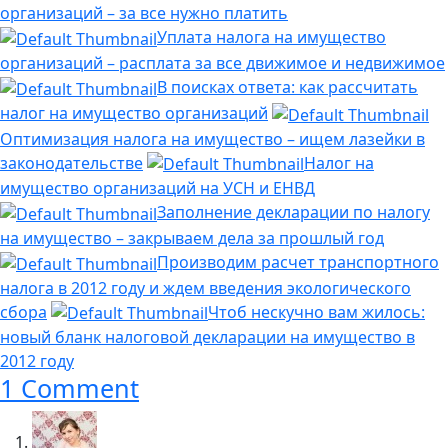
организаций – за все нужно платить
Уплата налога на имущество
организаций – расплата за все движимое и недвижимое
В поисках ответа: как рассчитать
налог на имущество организаций
Оптимизация налога на имущество – ищем лазейки в
законодательстве
Налог на
имущество организаций на УСН и ЕНВД
Заполнение декларации по налогу
на имущество – закрываем дела за прошлый год
Производим расчет транспортного
налога в 2012 году и ждем введения экологического
сбора
Чтоб нескучно вам жилось:
новый бланк налоговой декларации на имущество в
2012 году
1 Comment