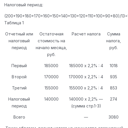
Налоговый период:
(200+190+180+170+160+150+140+130+120+110+100+90+80)/13=
Таблица 1
Отчетный или
Остаточная
Расчет налога
Сумма
налого­вый
стоимость на
налога,
период
начало месяца,
руб.
руб.
Первый
185000
185000 х 2,2% : 4
1018
Второй
170000
170000 х 2,2% : 4
935
Третий
155000
155000 х 2,2% : 4
853
Налоговый
140000
140000 х 2,2% —
274
период
(сум­ма стр.1-3)
Всего
—
3080