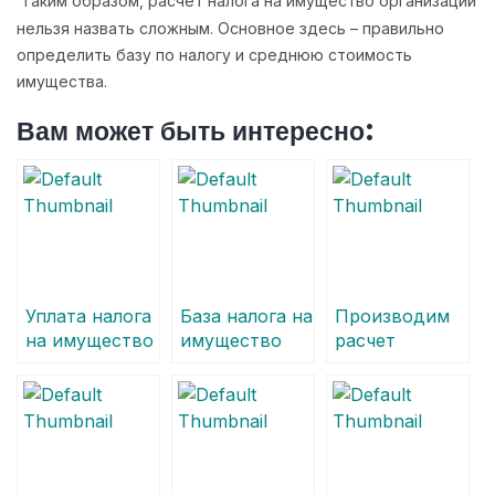
Таким образом, расчет налога на имущество организаций
нельзя назвать сложным. Основное здесь – правильно
определить базу по налогу и среднюю стоимость
имущества.
Вам может быть интересно:
Уплата налога
База налога на
Производим
на имущество
имущество
расчет
организаций –
организаций –
транспортного
расплата за
основа для
налога в 2012
все движимое
правильных
году и ждем
и недвижимое
расчетов
введения
экологического
сбора