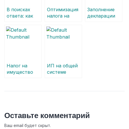
В поисках
Оптимизация
Заполнение
ответа: как
налога на
декларации
рассчитать
имущество –
по налогу на
налог на
ищем лазейки
имущество –
имущество
в
закрываем
организаций
законодательстве
дела за
прошлый год
Налог на
ИП на общей
имущество
системе
организаций
должен
на УСН и
платить НДС
ЕНВД
Оставьте комментарий
Ваш email будет скрыт.