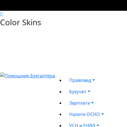
Color Skins
Правовед
Бухучет
Зарплата
Налоги ОСНО
УСН и ЕНВД