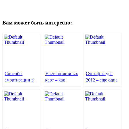
Вам может быть интересно:
Способы
Учет топливных
Счет-фактура
амортизации в
карт – как
2012 – еще одна
налоговом учете:
работать с ГСМ
новация для
вам просто или
проще
предприятий на
быстро?
ОСНО