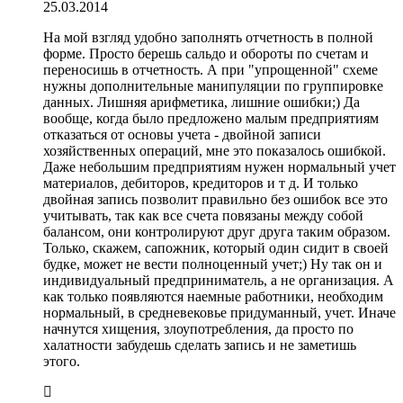
25.03.2014
На мой взгляд удобно заполнять отчетность в полной
форме. Просто берешь сальдо и обороты по счетам и
переносишь в отчетность. А при "упрощенной" схеме
нужны дополнительные манипуляции по группировке
данных. Лишняя арифметика, лишние ошибки;) Да
вообще, когда было предложено малым предприятиям
отказаться от основы учета - двойной записи
хозяйственных операций, мне это показалось ошибкой.
Даже небольшим предприятиям нужен нормальный учет
материалов, дебиторов, кредиторов и т д. И только
двойная запись позволит правильно без ошибок все это
учитывать, так как все счета повязаны между собой
балансом, они контролируют друг друга таким образом.
Только, скажем, сапожник, который один сидит в своей
будке, может не вести полноценный учет;) Ну так он и
индивидуальный предприниматель, а не организация. А
как только появляются наемные работники, необходим
нормальный, в средневековье придуманный, учет. Иначе
начнутся хищения, злоупотребления, да просто по
халатности забудешь сделать запись и не заметишь
этого.