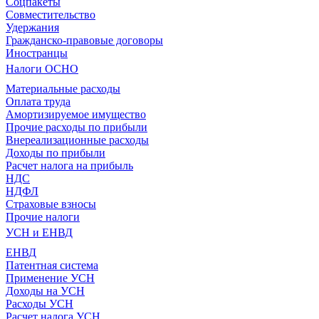
Соцпакеты
Совместительство
Удержания
Гражданско-правовые договоры
Иностранцы
Налоги ОСНО
Материальные расходы
Оплата труда
Амортизируемое имущество
Прочие расходы по прибыли
Внереализационные расходы
Доходы по прибыли
Расчет налога на прибыль
НДС
НДФЛ
Страховые взносы
Прочие налоги
УСН и ЕНВД
ЕНВД
Патентная система
Применение УСН
Доходы на УСН
Расходы УСН
Расчет налога УСН