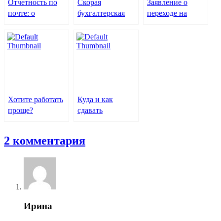
Отчетность по
Скорая
Заявление о
почте: о
бухгалтерская
переходе на
подводных
помощь
УСН? Проще
камнях в тихой
простого!
гавани Почта РФ
Хотите работать
Куда и как
проще?
сдавать
Переходите на
отчетность по
патент 2014
обособленному
2 комментария
подразделению
Ирина