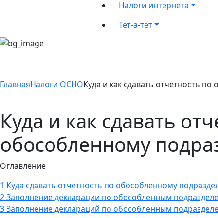
Налоги интернета
Тет-а-тет
Главная
Налоги ОСНО
Куда и как сдавать отчетность п
Куда и как сдавать отч
обособленному подра
Оглавление
1
Куда сдавать отчетность по обособленному подразд
2
Заполнение декларации по обособленным подразделе
3
Заполнение деклараций по обособленным подразделе