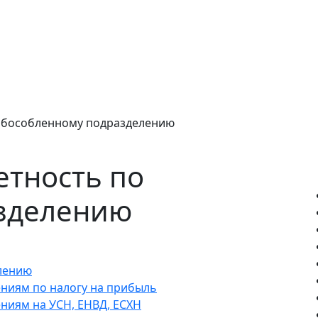
о обособленному подразделению
етность по
зделению
елению
ниям по налогу на прибыль
ниям на УСН, ЕНВД, ЕСХН