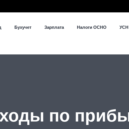
д
Бухучет
Зарплата
Налоги ОСНО
УСН
ходы по приб