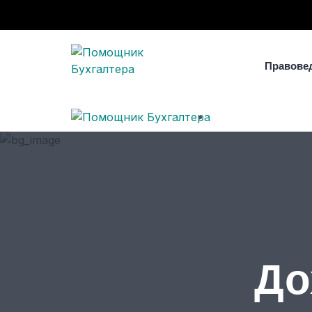
Правове
До