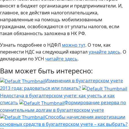
вносят в бюджет организации и предприниматели. И,
главное, все действия налогоплательщика,
направленные на помощь мобилизованным
гражданам, освобождаются от уплаты налогов, если
такая обязанность заложена в НК РФ.
Узнать подробнее о НДФЛ
можно тут
. О том, как
перенести НДС на следующий квартал
узнайте здесь
. О
декларации по УСН
читайте здесь
.
Вам может быть интересно:
Изменения в бухгалтерском учете
2013 года: радоваться или плакать?
Недостача в бухгалтерском учете: как учесть и как
списать
Формирование резерва по
сомнительным долгам в бухгалтерском учете
Способы начисления амортизации
основных средств в бухгалтерском учете – как выбрать?