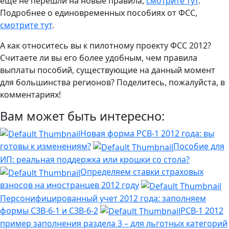
еще не перешли на новые правила,
смотрите тут
.
Подробнее о единовременных пособиях от ФСС,
смотрите тут
.
А как относитесь вы к пилотному проекту ФСС 2012?
Считаете ли вы его более удобным, чем правила
выплаты пособий, существующие на данный момент
для большинства регионов? Поделитесь, пожалуйста, в
комментариях!
Вам может быть интересно:
Новая форма РСВ-1 2012 года: вы
готовы к изменениям?
Пособие для
ИП: реальная поддержка или крошки со стола?
Определяем ставки страховых
взносов на иностранцев 2012 году
Персонифицированный учет 2012 года: заполняем
формы СЗВ-6-1 и СЗВ-6-2
РСВ-1 2012
пример заполнения раздела 3 – для льготных категорий