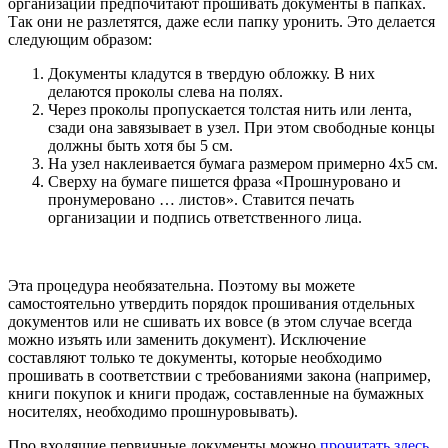
организации предпочитают прошивать документы в папках.
Так они не разлетятся, даже если папку уронить. Это делается
следующим образом:
Документы кладутся в твердую обложку. В них
делаются проколы слева на полях.
Через проколы пропускается толстая нить или лента,
сзади она завязывает в узел. При этом свободные концы
должны быть хотя бы 5 см.
На узел наклеивается бумага размером примерно 4х5 см.
Сверху на бумаге пишется фраза «Прошнуровано и
пронумеровано … листов». Ставится печать
организации и подпись ответственного лица.
Эта процедура необязательна. Поэтому вы можете
самостоятельно утвердить порядок прошивания отдельных
документов или не сшивать их вовсе (в этом случае всегда
можно изъять или заменить документ). Исключение
составляют только те документы, которые необходимо
прошивать в соответствии с требованиями закона (например,
книги покупок и книги продаж, составленные на бумажных
носителях, необходимо прошнуровывать).
Про входящие первичные документы можно
прочитать здесь
.