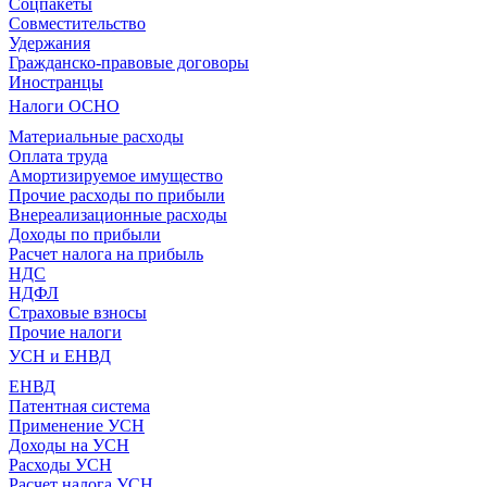
Соцпакеты
Совместительство
Удержания
Гражданско-правовые договоры
Иностранцы
Налоги ОСНО
Материальные расходы
Оплата труда
Амортизируемое имущество
Прочие расходы по прибыли
Внереализационные расходы
Доходы по прибыли
Расчет налога на прибыль
НДС
НДФЛ
Страховые взносы
Прочие налоги
УСН и ЕНВД
ЕНВД
Патентная система
Применение УСН
Доходы на УСН
Расходы УСН
Расчет налога УСН