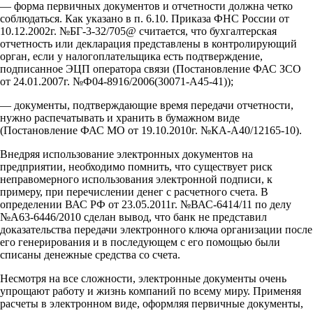
— форма первичных документов и отчетности должна четко
соблюдаться. Как указано в п. 6.10. Приказа ФНС России от
10.12.2002г. №БГ-3-32/705@ считается, что бухгалтерская
отчетность или декларация представлены в контролирующий
орган, если у налогоплательщика есть подтверждение,
подписанное ЭЦП оператора связи (Постановление ФАС ЗСО
от 24.01.2007г. №Ф04-8916/2006(30071-А45-41));
— документы, подтверждающие время передачи отчетности,
нужно распечатывать и хранить в бумажном виде
(Постановление ФАС МО от 19.10.2010г. №КА-А40/12165-10).
Внедряя использование электронных документов на
предприятии, необходимо помнить, что существует риск
неправомерного использования электронной подписи, к
примеру, при перечислении денег с расчетного счета. В
определении ВАС РФ от 23.05.2011г. №ВАС-6414/11 по делу
№А63-6446/2010 сделан вывод, что банк не представил
доказательства передачи электронного ключа организации после
его генерирования и в последующем с его помощью были
списаны денежные средства со счета.
Несмотря на все сложности, электронные документы очень
упрощают работу и жизнь компаний по всему миру. Применяя
расчеты в электронном виде, оформляя первичные документы,