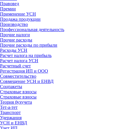
Правовед
Премии
Применение УСН
Продажа продукции
Производство
Профессиональная деятельность
Прочие налоги
Прочие расходы
Прочие расходы по прибыли
Расходы УСН
Расчет налога на прибыль
Расчет налога УСН
Расчетный счет
Регистрация ИП и ООО
Совместительство
Совмещение УСН и ЕНВД
Соцпакеты
Страховые взносы
Страховые взносы
Теория бухучета
Тет-а-тет
Транспорт
Удержания
УСН и ЕНВД
Учет ИП