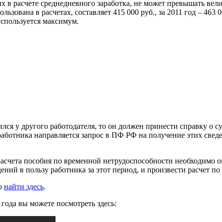
 в расчете среднедневного заработка, не может превышать вели
ьзована в расчетах, составляет 415 000 руб., за 2011 год – 463 
используется максимум.
ся у другого работодателя, то он должен принести справку о су
 работника направляется запрос в ПФ РФ на получение этих све
расчета пособия по временной нетрудоспособности необходимо о
ий в пользу работника за этот период, и произвести расчет по
но
найти здесь
.
года вы можете посмотреть здесь: