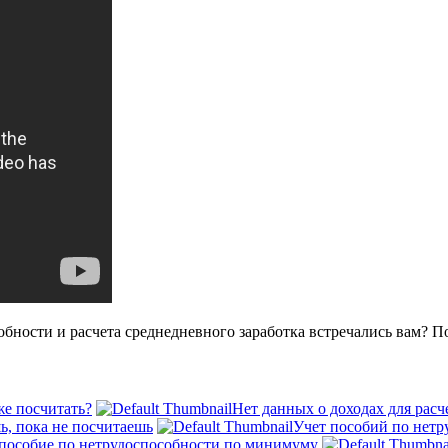
обности и расчета среднедневного заработка встречались вам? П
же посчитать?
Нет данных о доходах для рас
ь, пока не посчитаешь
Учет пособий по нетр
пособие по нетрудоспособности по минимуму