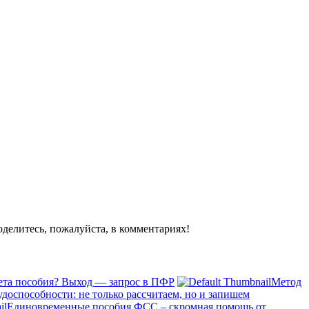
оделитесь, пожалуйста, в комментариях!
чета пособия? Выход — запрос в ПФР
Метод
удоспособности: не только рассчитаем, но и запишем
Единовременные пособия ФСС – скромная помощь от