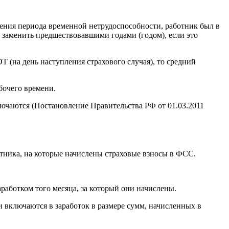
ения периода временной нетрудоспособности, работник был в
о заменить предшествовавшими годами (годом), если это
 (на день наступления страхового случая), то средний
бочего времени.
лючаются (Постановление Правительства РФ от 01.03.2011
отника, на которые начислены страховые взносы в ФСС.
аботком того месяца, за который они начислены.
и включаются в заработок в размере сумм, начисленных в