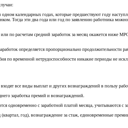
лучаи:
и одном календарных годах, которые предшествуют году наступл
енком. Тогда эти два года или год по заявлению работника можн
или по расчетам средний заработок за месяц окажется ниже МРОТ
 заработок определяется пропорционально продолжительности ра
собия по временной нетрудоспособности никакие периоды не иск
, входят все виды выплат и других вознаграждений в пользу раб
днего заработка премий и вознаграждений.
я одновременно с заработной платой месяца, учитываются с зар
(квартал, год), вознаграждение за стаж, единовременные преми