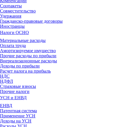
Компенсации
Соцпакеты
Совместительство
Удержания
Гражданско-правовые договоры
Иностранцы
Налоги ОСНО
Материальные расходы
Оплата труда
Амортизируемое имущество
Прочие расходы по прибыли
Внереализационные расходы
Доходы по прибыли
Расчет налога на прибыль
НДС
НДФЛ
Страховые взносы
Прочие налоги
УСН и ЕНВД
ЕНВД
Патентная система
Применение УСН
Доходы на УСН
Расходы УСН