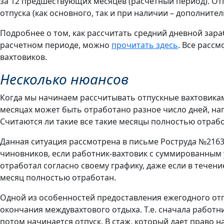
за 12 предшествующих месяцев (расчетный период). От
отпуска (как основного, так и при наличии – дополните
Подробнее о том, как рассчитать средний дневной зар
расчетном периоде, можно
прочитать здесь
. Все расс
вахтовиков.
Несколько нюансов
Когда мы начинаем рассчитывать отпускные вахтовикам
месяцах может быть отработано разное число дней, напр
Считаются ли такие все такие месяцы полностью отра
Данная ситуация рассмотрена в письме Роструда №2163-
чиновников, если работник-вахтовик с суммированным
отработал согласно своему графику, даже если в течени
месяц полностью отработан.
Одной из особенностей предоставления ежегодного отп
окончания междувахтового отдыха. Т.е. сначала работни
потом начинается отпуск. В стаж, который дает право 