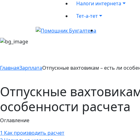
Налоги интернета
Тет-а-тет
Главная
Зарплата
Отпускные вахтовикам – есть ли особе
Отпускные вахтовикам 
особенности расчета
Оглавление
1
Как производить расчет