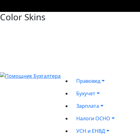
Color Skins
Правовед
Бухучет
Зарплата
Налоги ОСНО
УСН и ЕНВД