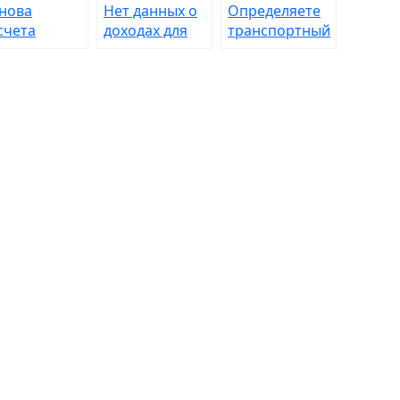
нова
Нет данных о
Определяете
счета
доходах для
транспортный
собия по
расчета
налог –
трудоспособности
пособия?
пример
Выход —
расчета вам в
еднедневной
запрос в ПФР
помощь
работок