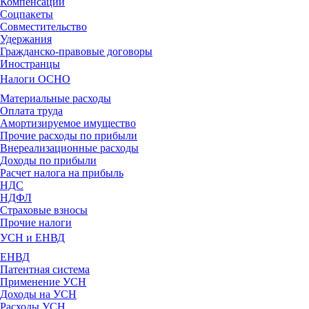
Компенсации
Соцпакеты
Совместительство
Удержания
Гражданско-правовые договоры
Иностранцы
Налоги ОСНО
Материальные расходы
Оплата труда
Амортизируемое имущество
Прочие расходы по прибыли
Внереализационные расходы
Доходы по прибыли
Расчет налога на прибыль
НДС
НДФЛ
Страховые взносы
Прочие налоги
УСН и ЕНВД
ЕНВД
Патентная система
Применение УСН
Доходы на УСН
Расходы УСН