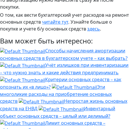
то амортизацию нужно начислять сразу же после
покупки.
О том, как вести бухгалтерский учет расходов на ремонт
основных средств
читайте тут
. Узнайте больше о
покупке и учете б/у основных средств
здесь
.
Вам может быть интересно:
Способы начисления амортизации
основных средств в бухгалтерском учете – как выбрать?
Учёт излишков при инвентаризации
– что нужно знать и какие действия предпринимать
Критерии основных средств – как
опознать их «в лицо»?
Эти
многоликие расходы на приобретение основных
средств
Непростая жизнь основных
средств на ЕНВД
Инвентарный
объект основных средств – целый или делимый?
Лимит основных средств –