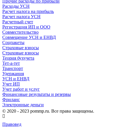
Прочие расходы по прибыли
Расходы УСН
Расчет налога на прибыль
Расчет налога УСН
Расчетный счет
Регистрация ИП и ООО
Совместительство
Совмещение УСН и ЕНВД
Соцпакеты
Страховые взносы
Страховые взносы
Теория бухучета
Тет-а-тет
Транспорт
Удержания
УСН и ЕНВД
Учет ИП
Учет работ и услуг
Финансовые результаты и резервы
Фриланс
Электронные деньги
© 2020 - 2023 pommp.ru. Все права защищены.
Правовед