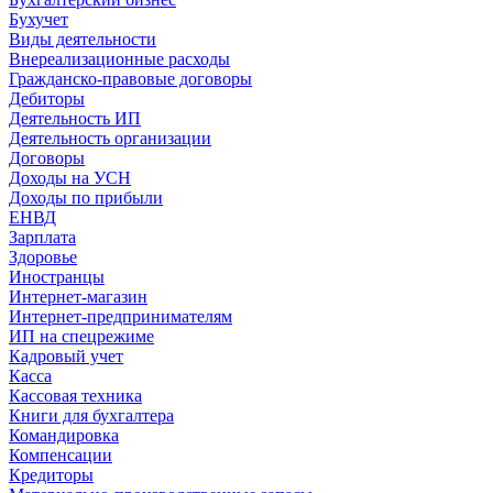
Бухучет
Виды деятельности
Внереализационные расходы
Гражданско-правовые договоры
Дебиторы
Деятельность ИП
Деятельность организации
Договоры
Доходы на УСН
Доходы по прибыли
ЕНВД
Зарплата
Здоровье
Иностранцы
Интернет-магазин
Интернет-предпринимателям
ИП на спецрежиме
Кадровый учет
Касса
Кассовая техника
Книги для бухгалтера
Командировка
Компенсации
Кредиторы