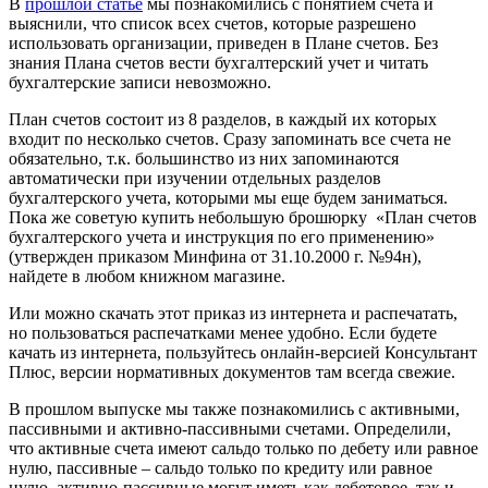
В
прошлой статье
мы познакомились с понятием счета и
выяснили, что список всех счетов, которые разрешено
использовать организации, приведен в Плане счетов. Без
знания Плана счетов вести бухгалтерский учет и читать
бухгалтерские записи невозможно.
План счетов состоит из 8 разделов, в каждый их которых
входит по несколько счетов. Сразу запоминать все счета не
обязательно, т.к. большинство из них запоминаются
автоматически при изучении отдельных разделов
бухгалтерского учета, которыми мы еще будем заниматься.
Пока же советую купить небольшую брошюрку «План счетов
бухгалтерского учета и инструкция по его применению»
(утвержден приказом Минфина от 31.10.2000 г. №94н),
найдете в любом книжном магазине.
Или можно скачать этот приказ из интернета и распечатать,
но пользоваться распечатками менее удобно. Если будете
качать из интернета, пользуйтесь онлайн-версией Консультант
Плюс, версии нормативных документов там всегда свежие.
В прошлом выпуске мы также познакомились с активными,
пассивными и активно-пассивными счетами. Определили,
что активные счета имеют сальдо только по дебету или равное
нулю, пассивные – сальдо только по кредиту или равное
нулю, активно-пассивные могут иметь как дебетовое, так и