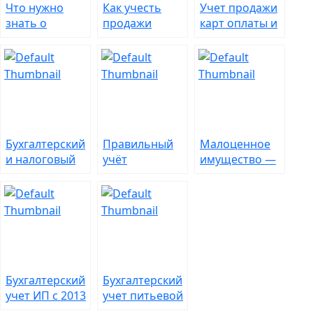
Что нужно
Как учесть
Учет продажи
знать о
продажи
карт оплаты и
продаже
материалов
сим-карт
основных
или
средств и
избавляемся
учёте
от хлама
правильно
Бухгалтерский
Правильный
Малоценное
и налоговый
учёт
имущество —
учет
дисконтных
правильный
кондиционеров
карт и скидок
учет и
по ним
списание
Бухгалтерский
Бухгалтерский
учет ИП с 2013
учет питьевой
года: вести или
воды для