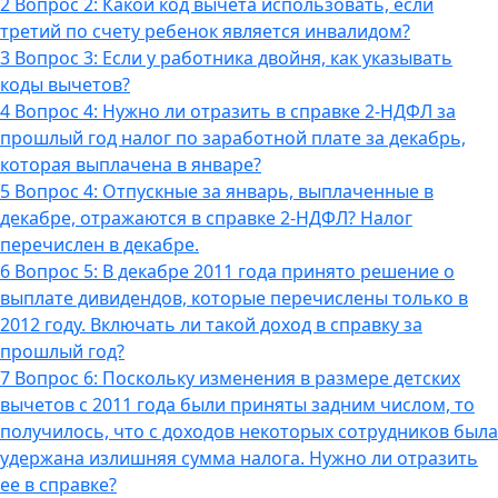
2
Вопрос 2: Какой код вычета использовать, если
третий по счету ребенок является инвалидом?
3
Вопрос 3: Если у работника двойня, как указывать
коды вычетов?
4
Вопрос 4: Нужно ли отразить в справке 2-НДФЛ за
прошлый год налог по заработной плате за декабрь,
которая выплачена в январе?
5
Вопрос 4: Отпускные за январь, выплаченные в
декабре, отражаются в справке 2-НДФЛ? Налог
перечислен в декабре.
6
Вопрос 5: В декабре 2011 года принято решение о
выплате дивидендов, которые перечислены только в
2012 году. Включать ли такой доход в справку за
прошлый год?
7
Вопрос 6: Поскольку изменения в размере детских
вычетов с 2011 года были приняты задним числом, то
получилось, что с доходов некоторых сотрудников была
удержана излишняя сумма налога. Нужно ли отразить
ее в справке?