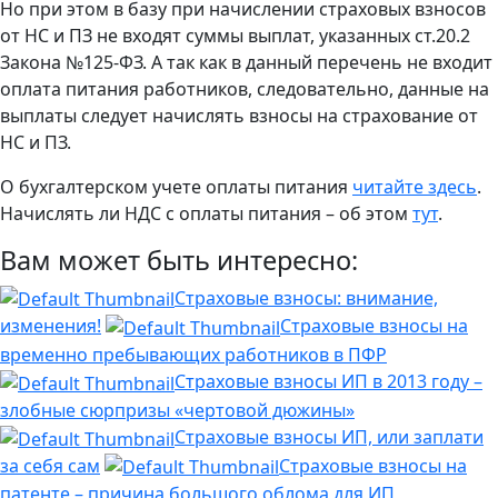
Но при этом в базу при начислении страховых взносов
от НС и ПЗ не входят суммы выплат, указанных ст.20.2
Закона №125-ФЗ. А так как в данный перечень не входит
оплата питания работников, следовательно, данные на
выплаты следует начислять взносы на страхование от
НС и ПЗ.
О бухгалтерском учете оплаты питания
читайте здесь
.
Начислять ли НДС с оплаты питания – об этом
тут
.
Вам может быть интересно:
Страховые взносы: внимание,
изменения!
Страховые взносы на
временно пребывающих работников в ПФР
Страховые взносы ИП в 2013 году –
злобные сюрпризы «чертовой дюжины»
Страховые взносы ИП, или заплати
за себя сам
Страховые взносы на
патенте – причина большого облома для ИП