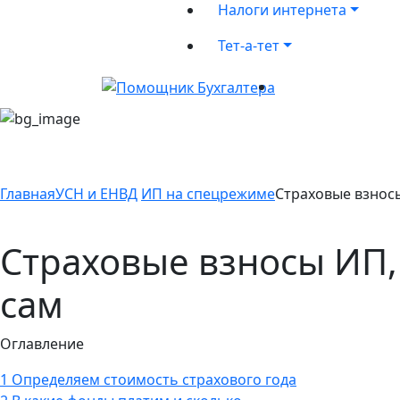
Налоги интернета
Тет-а-тет
Главная
УСН и ЕНВД
ИП на спецрежиме
Страховые взносы
Страховые взносы ИП, 
сам
Оглавление
1
Определяем стоимость страхового года