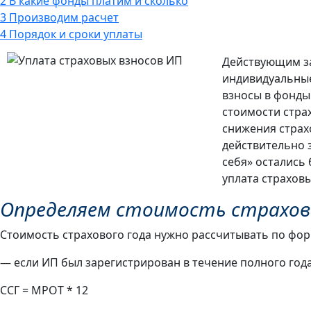
2
В какие фонды платим и сколько
3
Производим расчет
4
Порядок и сроки уплаты
Действующим за
индивидуальны
взносы в фонды
стоимости страх
снижения страх
действительно з
себя» остались 
уплата страховы
Определяем стоимость страхов
Стоимость страхового года нужно рассчитывать по фо
— если ИП был зарегистрирован в течение полного года
ССГ = МРОТ * 12