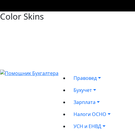
Color Skins
Правовед
Бухучет
Зарплата
Налоги ОСНО
УСН и ЕНВД