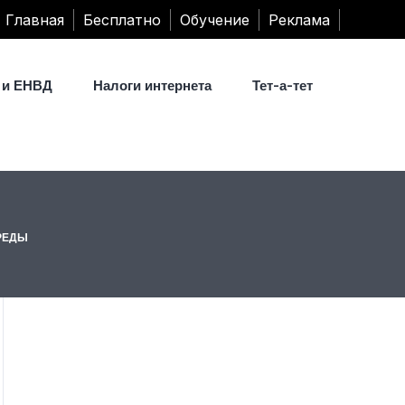
Главная
Бесплатно
Обучение
Реклама
 и ЕНВД
Налоги интернета
Тет-а-тет
РЕДЫ