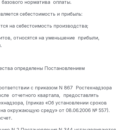
т базового норматива оплаты.
вляется себестоимость и прибыль:
тся на себестоимость производства;
тов, относятся на уменьшение прибыли,
.
ества определены Постановлением
соответствии с приказом N 867 Ростехнадзора
 после отчетного квартала, предоставлять
хнадзора, (приказ «Об установлении сроков
 на окружающую среду» от 08.06.2006 № 557).
счет.
нию N 2 Постановления N 344 устанавливаются