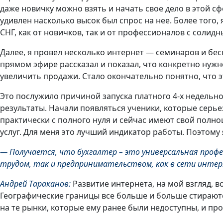
даже новичку можно взять и начать свое дело в этой сфе
удивлен насколько высок был спрос на нее. Более того,
СНГ, как от новичков, так и от профессионалов с солид
Далее, я провел несколько интернет — семинаров и бе
прямом эфире рассказал и показал, что конкретно нужно
увеличить продажи. Стало окончательно понятно, что э
Это послужило причиной запуска платного 4-х недельно
результаты. Начали появляться ученики, которые серь
практически с полного нуля и сейчас имеют свой полн
услуг. Для меня это лучший индикатор работы. Поэтому
— Получается, что бухгалтер – это универсальная проф
трудом, так и предпринимательством, как в сети интерн
Андрей Тараканов:
Развитие интернета, на мой взгляд, 
Географические границы все больше и больше стираютс
на те рынки, которые ему ранее были недоступны, и пр