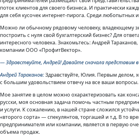
предпринимателей размещают свои представительства в
поток клиентов для своего бизнеса. И практически кажды
для себя кусочек интернет-пирога. Среди любопытных и 
Можно ли обычному рядовому человеку, владеющему зн
построить с нуля свой бухгалтерский бизнес? Для ответа
интересного человека. Знакомьтесь: Андрей Тараканов,
компании ООО «ПрофитВектор».
— Здравствуйте, Андрей! Давайте сначала представим 
Андрей Тараканов:
Здравствуйте, Юлия. Первым делом, х
с большим удовольствием отвечу на все ваши вопросы.
Мое занятие в целом можно охарактеризовать как конса
русски, моя основная задача помочь частным предпри
и услуги. К сожалению, в нашей стране сложился устойч
«второго сорта» — спекулянтов, торгашей и т.д. В то в
предпринимателя или компании, является в первую оч
объема продаж.