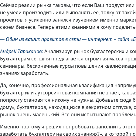
Сейчас реалии рынка таковы, что если Ваш продукт или 
не умели производить или выполнять ее, толку от такой
проектов, я усиленно занялся изучением именно марке
своем бизнесе. Теперь этими знаниями я хочу поделитьс
— Один из ваших проектов в сети — интернет – сайт «Бу
Андрей Тараканов:
Анализируя рынок бухгалтерских и ко
Бухгалтерам сегодня предлагается огромная масса прод
семинары, бесконечные курсы повышения квалификации и
знаниях заработать.
Да, конечно, профессиональная квалификация напрямую 
бухгалтер или аутсорсинговая компания не знает, как за
попросту становятся никому не нужны. Добавьте сюда 
дому», бухгалтеров, находящихся в декретном отпуске, 
рынок очень маленький. Все они испытывают проблемы 
Именно поэтому я решил попробовать заполнить этот 
заработать бухгалтеру на своих знаниях?», в которой п