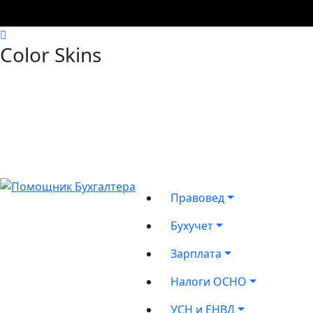
Color Skins
Правовед
Бухучет
Зарплата
Налоги ОСНО
УСН и ЕНВД