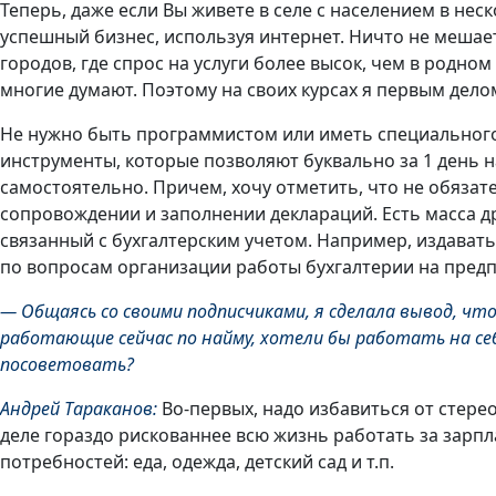
Теперь, даже если Вы живете в селе с населением в нес
успешный бизнес, используя интернет. Ничто не мешае
городов, где спрос на услуги более высок, чем в родном
многие думают. Поэтому на своих курсах я первым дело
Не нужно быть программистом или иметь специального
инструменты, которые позволяют буквально за 1 день н
самостоятельно. Причем, хочу отметить, что не обязат
сопровождении и заполнении деклараций. Есть масса д
связанный с бухгалтерским учетом. Например, издавать
по вопросам организации работы бухгалтерии на предп
— Общаясь со своими подписчиками, я сделала вывод, что
работающие сейчас по найму, хотели бы работать на себ
посоветовать?
Андрей Тараканов:
Во-первых, надо избавиться от стере
деле гораздо рискованнее всю жизнь работать за зарпл
потребностей: еда, одежда, детский сад и т.п.