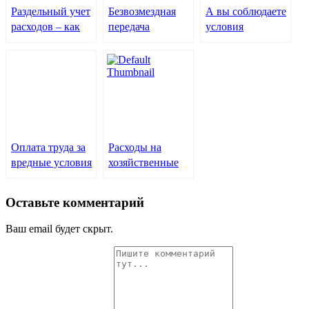
Раздельный учет
Безвозмездная
А вы соблюдаете
расходов – как
передача
условия
разделить
товаров, работ,
принятия НДС к
совместно
услуг в качестве
вычету?
нажитое
благотворительности
Оплата труда за
Расходы на
вредные условия
хозяйственные
работы – деньги
нужды: нормы и
с молоком
учет
Оставьте комментарий
Ваш email будет скрыт.