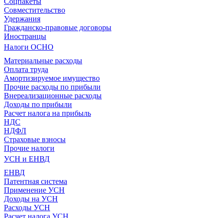
Соцпакеты
Совместительство
Удержания
Гражданско-правовые договоры
Иностранцы
Налоги ОСНО
Материальные расходы
Оплата труда
Амортизируемое имущество
Прочие расходы по прибыли
Внереализационные расходы
Доходы по прибыли
Расчет налога на прибыль
НДС
НДФЛ
Страховые взносы
Прочие налоги
УСН и ЕНВД
ЕНВД
Патентная система
Применение УСН
Доходы на УСН
Расходы УСН
Расчет налога УСН