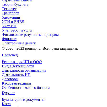
Страховые взносы
Теория бухучета
Тет-а-тет
Транспорт
Удержания
УСН и ЕНВД
Учет ИП
Учет работ и услуг
Финансовые результаты и резервы
Фриланс
Электронные деньги
© 2020 - 2023 pommp.ru. Все права защищены.
Правовед
Регистрация ИП и ООО
Виды деятельности
Деятельность организации
Деятельность ИП
Договоры
Кассовая техника
Особенности малого бизнеса
Бухучет
Бухгалтерия и документы
Касса