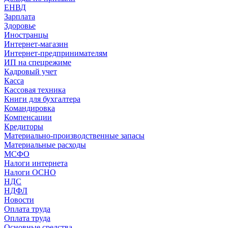
ЕНВД
Зарплата
Здоровье
Иностранцы
Интернет-магазин
Интернет-предпринимателям
ИП на спецрежиме
Кадровый учет
Касса
Кассовая техника
Книги для бухгалтера
Командировка
Компенсации
Кредиторы
Материально-производственные запасы
Материальные расходы
МСФО
Налоги интернета
Налоги ОСНО
НДС
НДФЛ
Новости
Оплата труда
Оплата труда
Основные средства