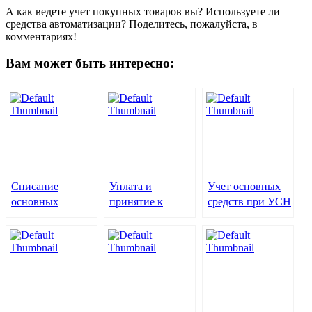
А как ведете учет покупных товаров вы? Используете ли
средства автоматизации? Поделитесь, пожалуйста, в
комментариях!
Вам может быть интересно:
Списание
Уплата и
Учет основных
основных
принятие к
средств при УСН
средств при УСН
вычету НДС при
– заполняем
на расходы –
импорте товаров
раздел 2 без
соблюдаем все
ошибок
условия