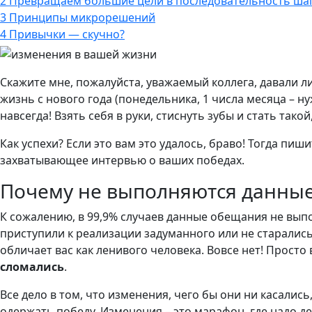
2
Превращаем большие цели в последовательность ша
3
Принципы микрорешений
4
Привычки — скучно?
Скажите мне, пожалуйста, уважаемый коллега, давали 
жизнь с нового года (понедельника, 1 числа месяца – 
навсегда! Взять себя в руки, стиснуть зубы и стать так
Как успехи? Если это вам это удалось, браво! Тогда пиш
захватывающее интервью о ваших победах.
Почему не выполняются данные
К сожалению, в 99,9% случаев данные обещания не выпол
приступили к реализации задуманного или не старались.
обличает вас как ленивого человека. Вовсе нет! Прост
сломались
.
Все дело в том, что изменения, чего бы они ни касались
одержать победу. Изменения – это марафон, где надо д