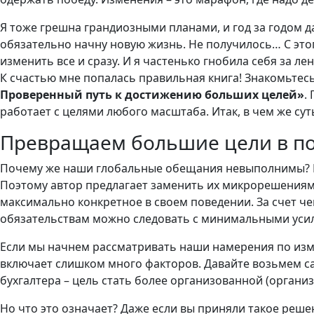
Я тоже грешна грандиозными планами, и год за годом да
обязательно начну новую жизнь. Не получилось… С это
изменить все и сразу. И я частенько гнобила себя за ле
К счастью мне попалась правильная книга! Знакомьтес
Проверенный путь к достижению больших целей»
.
работает с целями любого масштаба. Итак, в чем же сут
Превращаем большие цели в по
Почему же наши глобальные обещания невыполнимы? К
Поэтому автор предлагает заменить их микрорешениям
максимально конкретное в своем поведении. За счет че
обязательствам можно следовать с минимальными уси
Если мы начнем рассматривать наши намерения по изме
включает слишком много факторов. Давайте возьмем с
бухгалтера – цель стать более организованной (органи
Но что это означает? Даже если вы приняли такое реше