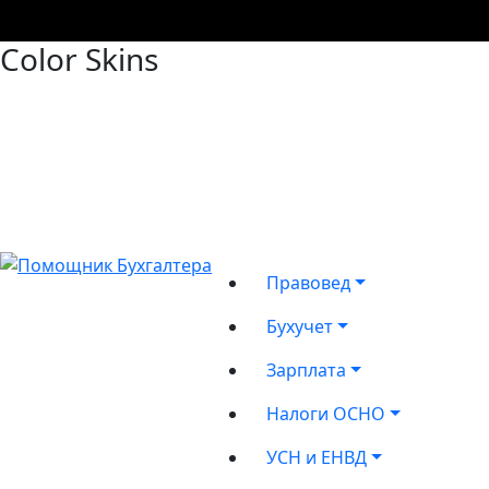
Color Skins
Правовед
Бухучет
Зарплата
Налоги ОСНО
УСН и ЕНВД