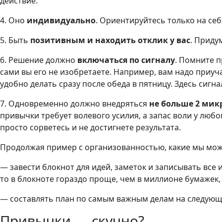
действие.
4. Оно
индивидуально
. Ориентируйтесь только на себ
5. Быть
позитивным и находить отклик у вас
. Приду
6. Решение должно
включаться по сигналу
. Помните п
сами вы его не изобретаете. Например, вам надо приуч
удобно делать сразу после обеда в пятницу. Здесь сигна
7. Одновременно должно внедряться
не больше 2 ми
привычки требует волевого усилия, а запас воли у любо
просто сорветесь и не достигнете результата.
Продолжая пример с организованностью, какие мы мо
— завести блокнот для идей, заметок и записывать все и
то в блокноте гораздо проще, чем в миллионе бумажек,
— составлять план по самым важным делам на следующу
Привычки — скучно?