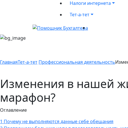
Налоги интернета
Тет-а-тет
Главная
Тет-а-тет
Профессиональная деятельность
Измен
Изменения в нашей жи
марафон?
Оглавление
1
Почему не выполняются данные себе обещания