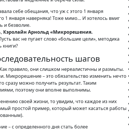
вала себе обещания, что уж с этого 1 января
го 1 января наверняка! Тоже мимо… И хотелось вмиг
нь и безволие.
ь,
Кэролайн Арнольд «Микрорешения.
 Пусть вас не пугает слово «большие цели», методика
ь книги?
следовательность шагов
ак правило, они слишком нереалистичны и размыты.
и. Микрорешение – это обязательство изменить нечто
го сразу можно получить результат. Таким
лиями, поэтому они вполне выполнимы.
нению своей жизни, то увидим, что каждое из них
амый простой пример, который может касаться работы
зованным).
ние – с определенного дня стать более