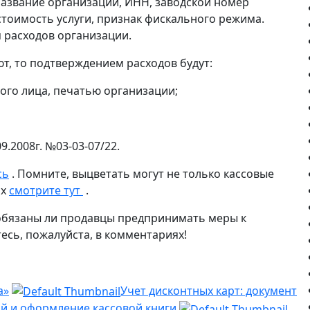
название организации, ИНН, заводской номер
 стоимость услуги, признак фискального режима.
 расходов организации.
т, то подтверждением расходов будут:
ого лица, печатью организации;
9.2008г. №03-03-07/22.
сь
. Помните, выцветать могут не только кассовые
ах
смотрите тут
.
, обязаны ли продавцы предпринимать меры к
сь, пожалуйста, в комментариях!
а»
Учет дисконтных карт: документ
й и оформление кассовой книги