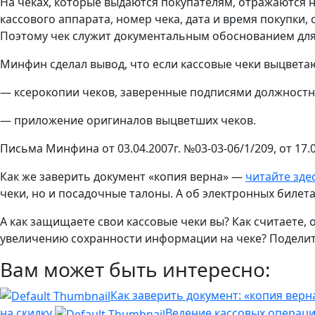
На чеках, которые выдаются покупателям, отражаются 
кассового аппарата, номер чека, дата и время покупки,
Поэтому чек служит документальным обоснованием для
Минфин сделал вывод, что если кассовые чеки выцветаю
— ксерокопии чеков, заверенные подписями должностн
— приложение оригиналов выцветших чеков.
Письма Минфина от 03.04.2007г. №03-03-06/1/209, от 17.0
Как же заверить документ «копия верна» —
читайте зде
чеки, но и посадочные талоны. А об электронных билет
А как защищаете свои кассовые чеки вы? Как считаете
увеличению сохранности информации на чеке? Поделите
Вам может быть интересно:
Как заверить документ: «копия верн
на скидку
Ведение кассовых операци