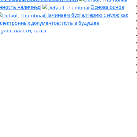
анность наличных
Основа основ
Начинаем бухгалтерию с нуля: как
лектронных документов: путь в будущее
чет, налоги, касса