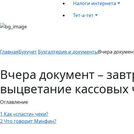
Налоги интернета
Тет-а-тет
Главная
Бухучет
Бухгалтерия и документы
Вчера докумен
Вчера документ – зав
выцветание кассовых 
Оглавление
1
Как «спасти» чеки?
2
Что говорит Минфин?