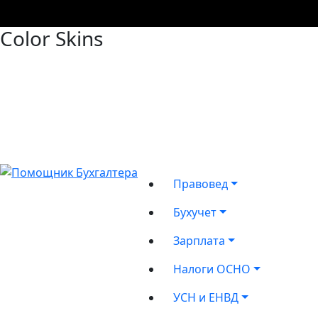
Color Skins
Правовед
Бухучет
Зарплата
Налоги ОСНО
УСН и ЕНВД