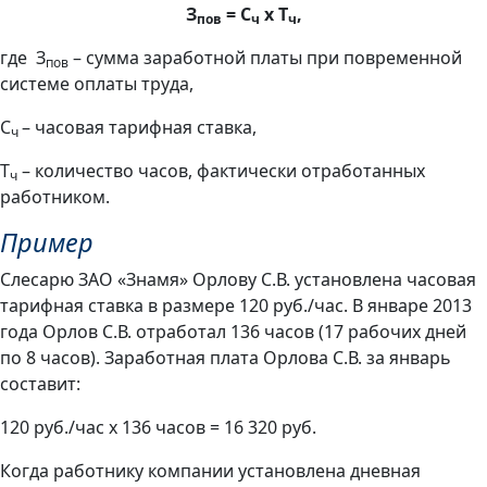
З
= С
х Т
,
пов
ч
ч
где З
– сумма заработной платы при повременной
пов
системе оплаты труда,
С
– часовая тарифная ставка,
ч
Т
– количество часов, фактически отработанных
ч
работником.
Пример
Слесарю ЗАО «Знамя» Орлову С.В. установлена часовая
тарифная ставка в размере 120 руб./час. В январе 2013
года Орлов С.В. отработал 136 часов (17 рабочих дней
по 8 часов). Заработная плата Орлова С.В. за январь
составит:
120 руб./час х 136 часов = 16 320 руб.
Когда работнику компании установлена дневная