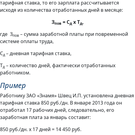
тарифная ставка, то его зарплата рассчитывается
исходя из количества отработанных дней в месяце:
З
= С
х Т
,
пов
д
д
где З
– сумма заработной платы при повременной
пов
системе оплаты труда,
С
– дневная тарифная ставка,
д
Т
– количество дней, фактически отработанных
д
работником.
Пример
Работнику ЗАО «Знамя» Швец И.П. установлена дневная
тарифная ставка 850 руб./дн. В январе 2013 года он
отработал 17 рабочих дней, следовательно, его
заработная плата за январь составит:
850 руб./дн. х 17 дней = 14 450 руб.