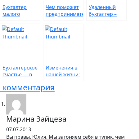
Бухгалтер
Чем поможет
Удаленный
малого
предпринимателю
бухгалтер –
предприятия –
электронный
бухгалтерские
профессия с
бухгалтер
услуги 21 века
большими
Эльба
через
возможностями
интернет
Бухгалтерское
Изменения в
счастье — в
нашей жизни:
поисках
спринт или
2 комментария
«потока»
марафон?
Марина Зайцева
07.07.2013
Вы правы, Юлия. Мы загоняем себя в тупик, чем