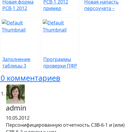
Новая форма
РСВ-1 2012
Новая напасть
РСВ-1 2012
пример
персоучета –
года: вы
заполнения
заполнение
готовы к
раздела 3 – для
формы СЗВ-6-4
изменениям?
льготных
категорий
плательщиков
Заполнение
Программы
таблицы 3
проверки ПФР
формы 4-ФСС –
– верные
10 комментариев
проблемные
помощники
зоны
или лишние
проблемы?
admin
10.05.2012
Персонифицированную отчетность СЗВ-6-1 и (или)
СЗВ-6-2 и описи к ним.