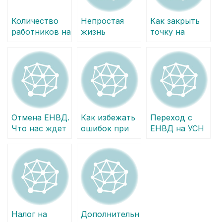
Количество
Непростая
Как закрыть
работников на
жизнь
точку на
ЕНВД при
основных
ЕНВД
совмещении
средств на
видов
ЕНВД
деятельности
Отмена ЕНВД.
Как избежать
Переход с
Что нас ждет
ошибок при
ЕНВД на УСН
дальше?
переходе с
в середине
ЕНВД на УСН
года
Налог на
Дополнительные