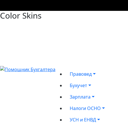
Color Skins
Правовед
Бухучет
Зарплата
Налоги ОСНО
УСН и ЕНВД